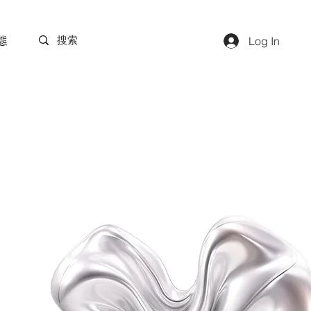
Log In
態